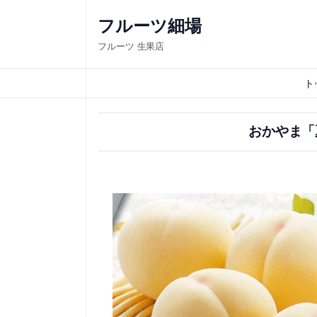
内
フルーツ細場
容
フルーツ 生果店
を
ス
ト
キ
ッ
おかやま「
プ