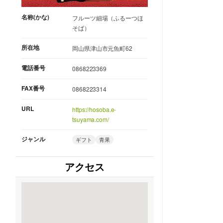
名称(かな)
フルーツ細場（ふるーつほ
そば）
所在地
岡山県津山市元魚町62
電話番号
0868223369
FAX番号
0868223314
URL
https://hosoba.e-
tsuyama.com/
ジャンル
ギフト
青果
アクセス