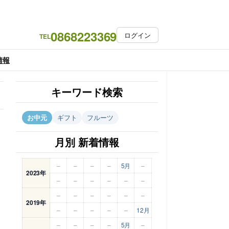
0868223369
ログイン
TEL
情報
キーワード検索
お中元
ギフト
フルーツ
月別 新着情報
–
–
–
–
5月
–
2023年
–
–
–
–
–
–
–
–
–
–
–
–
2019年
–
–
–
–
–
12月
–
–
–
–
5月
–