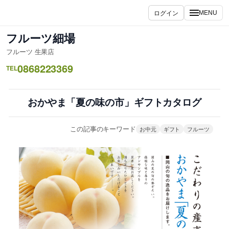
内
ログイン
MENU
容
を
フルーツ細場
ス
フルーツ 生果店
キ
0868223369
ッ
TEL
プ
おかやま「夏の味の市」ギフトカタログ
この記事のキーワード
お中元
ギフト
フルーツ