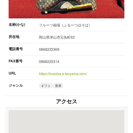
名称(かな)
フルーツ細場（ふるーつほそば）
所在地
岡山県津山市元魚町62
電話番号
0868223369
FAX番号
0868223314
URL
https://hosoba.e-tsuyama.com/
ジャンル
ギフト
青果
アクセス