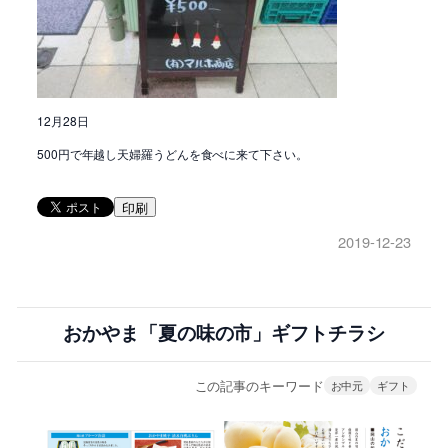
12月28日
500円で年越し天婦羅うどんを食べに来て下さい。
印刷
2019-12-23
おかやま「夏の味の市」ギフトチラシ
この記事のキーワード
お中元
ギフト