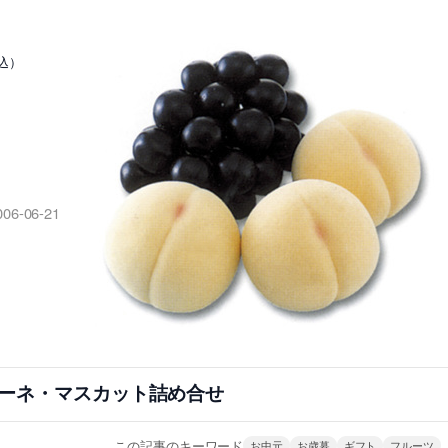
）
税込）
006-06-21
ーネ・マスカット詰め合せ
この記事のキーワード
お中元
お歳暮
ギフト
フルーツ