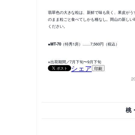
翡翠色の大きな粒は、新鮮で味も良く、果皮がう
のまま粒ごと食べてしかも種なし。岡山の新しい
ください。
●MT-70
（特秀1房）……7,560円（税込）
※出荷期間／7月下旬〜9月下旬
シェア
印刷
2
桃