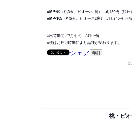
●MP-60
（桃3玉、ピオーネ1房）…6,480円（税込
●MP-105
（桃5玉、ピオーネ2房）…11,340円（
※出荷期間／7月中旬～8月中旬
※桃はお届け時期により品種が変わります。
シェア
印刷
2
桃・ピオ