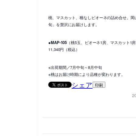
桃、マスカット、種なしピオーネの詰め合せ。岡
旬」を贅沢にお届けします。
●MAP-105
（桃5玉、ピオーネ1房、マスカット1
11,340円（税込）
※出荷期間／7月中旬～8月中旬
※桃はお届け時期により品種が変わります。
シェア
印刷
2