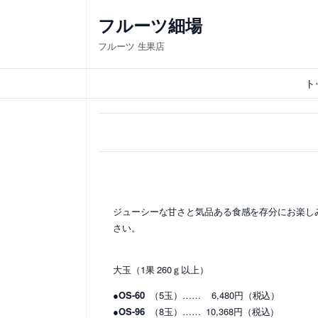
内
フルーツ細場
容
フルーツ 生果店
を
ス
ト
キ
ッ
プ
ジューシーな甘さと気品ある食感を存分にお楽し
さい。
大玉（1果 260ｇ以上）
●OS-60
（5玉）…… 6,480円（税込）
●OS-96
（8玉）…… 10,368円（税込）