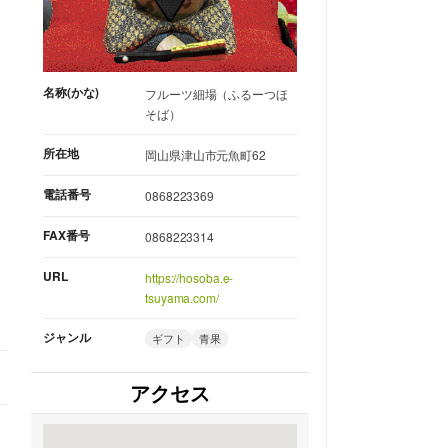
名称(かな)
フルーツ細場（ふるーつほ
そば）
所在地
岡山県津山市元魚町62
電話番号
0868223369
FAX番号
0868223314
URL
https://hosoba.e-
tsuyama.com/
ジャンル
ギフト
青果
アクセス