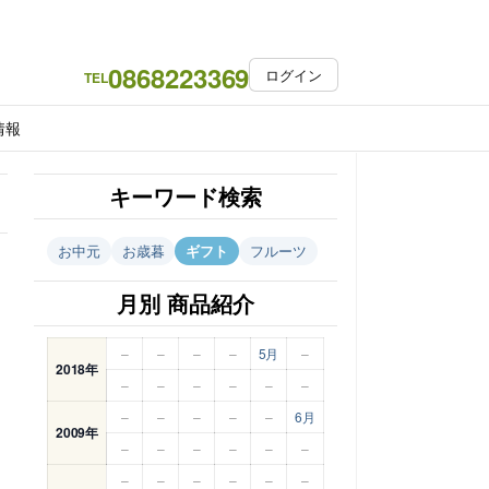
0868223369
ログイン
TEL
情報
キーワード検索
お中元
お歳暮
ギフト
フルーツ
月別 商品紹介
–
–
–
–
5月
–
2018年
–
–
–
–
–
–
–
–
–
–
–
6月
2009年
–
–
–
–
–
–
–
–
–
–
–
–