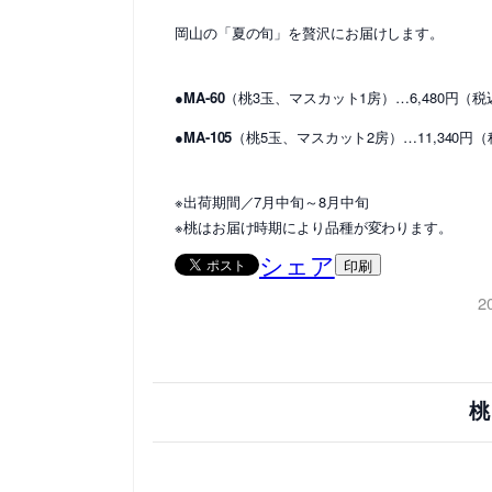
岡山の「夏の旬」を贅沢にお届けします。
●MA-60
（桃3玉、マスカット1房）…6,480円（税
●MA-105
（桃5玉、マスカット2房）…11,340円
※出荷期間／7月中旬～8月中旬
※桃はお届け時期により品種が変わります。
シェア
印刷
2
桃