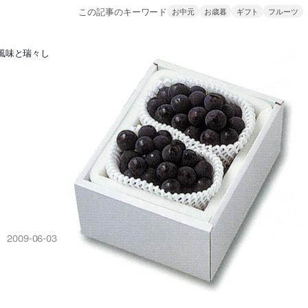
この記事のキーワード
お中元
お歳暮
ギフト
フルーツ
風味と瑞々し
2009-06-03