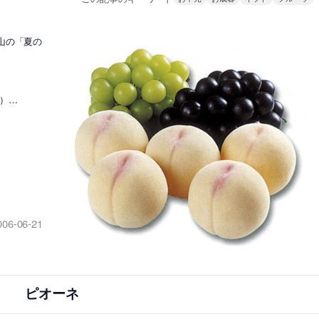
山の「夏の
房）…
006-06-21
ピオーネ