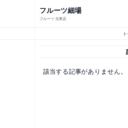
内
フルーツ細場
容
フルーツ 生果店
を
ス
ト
キ
ッ
プ
該当する記事がありません。