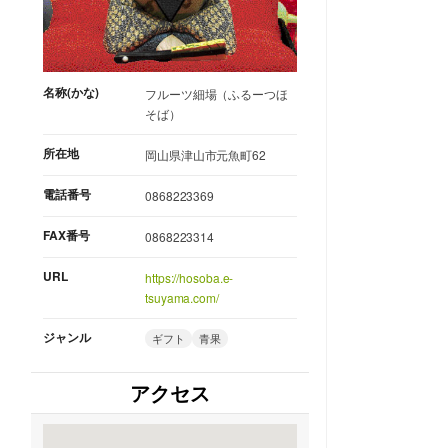
名称(かな)
フルーツ細場（ふるーつほ
そば）
所在地
岡山県津山市元魚町62
電話番号
0868223369
FAX番号
0868223314
URL
https://hosoba.e-
tsuyama.com/
ジャンル
ギフト
青果
アクセス