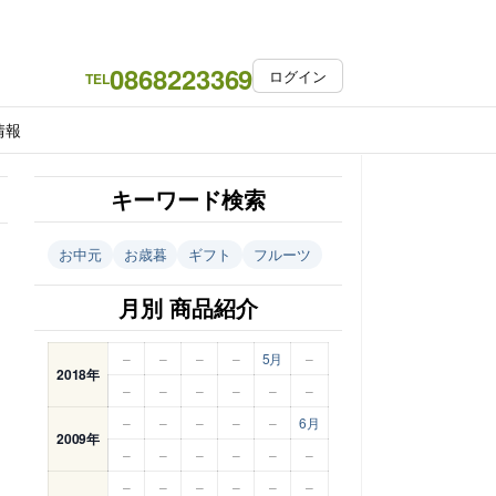
0868223369
ログイン
TEL
情報
キーワード検索
お中元
お歳暮
ギフト
フルーツ
月別 商品紹介
–
–
–
–
5月
–
2018年
–
–
–
–
–
–
–
–
–
–
–
6月
2009年
–
–
–
–
–
–
–
–
–
–
–
–