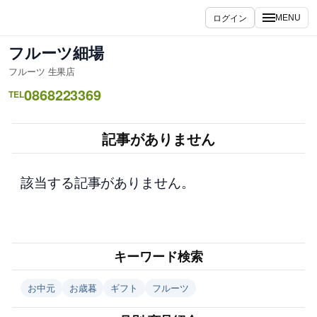
内
ログイン
MENU
容
を
フルーツ細場
ス
フルーツ 生果店
キ
0868223369
ッ
TEL
プ
記事がありません
該当する記事がありません。
キーワード検索
お中元
お歳暮
ギフト
フルーツ