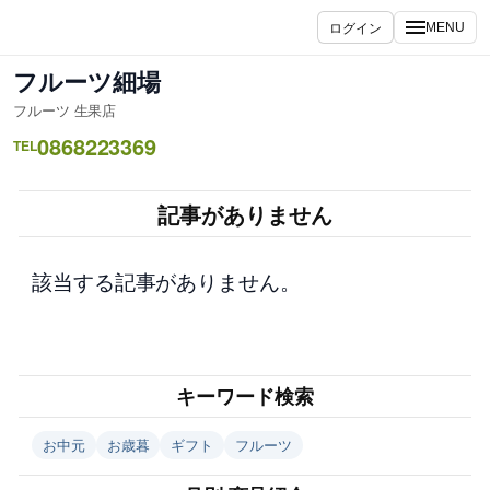
内
ログイン
MENU
容
を
フルーツ細場
ス
フルーツ 生果店
キ
0868223369
ッ
TEL
プ
記事がありません
該当する記事がありません。
キーワード検索
お中元
お歳暮
ギフト
フルーツ