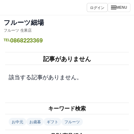
内
ログイン
MENU
容
を
フルーツ細場
ス
フルーツ 生果店
キ
0868223369
ッ
TEL
プ
記事がありません
該当する記事がありません。
キーワード検索
お中元
お歳暮
ギフト
フルーツ