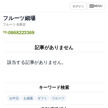
内
ログイン
MENU
容
を
フルーツ細場
ス
フルーツ 生果店
キ
0868223369
ッ
TEL
プ
記事がありません
該当する記事がありません。
キーワード検索
お中元
お歳暮
ギフト
フルーツ