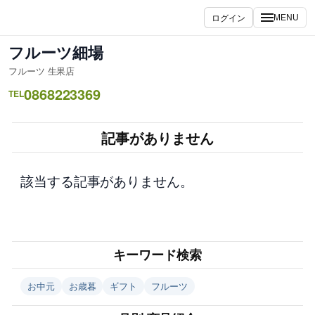
内
ログイン
MENU
容
を
フルーツ細場
ス
フルーツ 生果店
キ
0868223369
ッ
TEL
プ
記事がありません
該当する記事がありません。
キーワード検索
お中元
お歳暮
ギフト
フルーツ