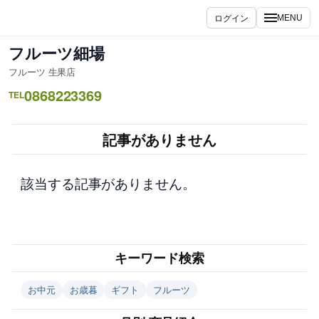
内
ログイン
MENU
容
を
フルーツ細場
ス
フルーツ 生果店
キ
0868223369
ッ
TEL
プ
記事がありません
該当する記事がありません。
キーワード検索
お中元
お歳暮
ギフト
フルーツ