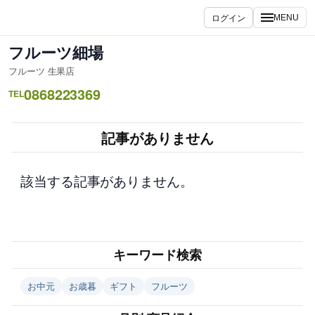
内
ログイン
MENU
容
を
フルーツ細場
ス
フルーツ 生果店
キ
0868223369
ッ
TEL
プ
記事がありません
該当する記事がありません。
キーワード検索
お中元
お歳暮
ギフト
フルーツ