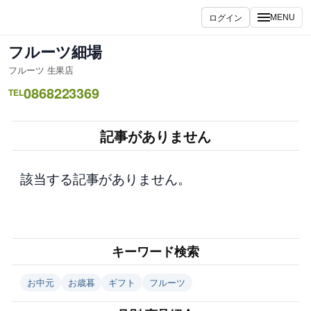
内
ログイン
MENU
容
を
フルーツ細場
ス
フルーツ 生果店
キ
0868223369
ッ
TEL
プ
記事がありません
該当する記事がありません。
キーワード検索
お中元
お歳暮
ギフト
フルーツ