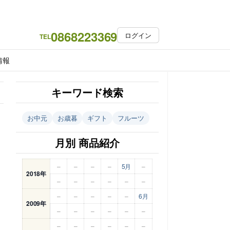
0868223369
ログイン
TEL
情報
キーワード検索
お中元
お歳暮
ギフト
フルーツ
月別 商品紹介
–
–
–
–
5月
–
2018年
–
–
–
–
–
–
–
–
–
–
–
6月
2009年
–
–
–
–
–
–
–
–
–
–
–
–