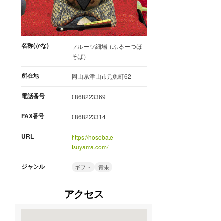
名称(かな)
フルーツ細場（ふるーつほ
そば）
所在地
岡山県津山市元魚町62
電話番号
0868223369
FAX番号
0868223314
URL
https://hosoba.e-
tsuyama.com/
ジャンル
ギフト
青果
アクセス