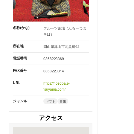
名称(かな)
フルーツ細場（ふるーつほ
そば）
所在地
岡山県津山市元魚町62
電話番号
0868223369
FAX番号
0868223314
URL
https://hosoba.e-
tsuyama.com/
ジャンル
ギフト
青果
アクセス