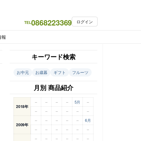
0868223369
ログイン
TEL
情報
キーワード検索
お中元
お歳暮
ギフト
フルーツ
月別 商品紹介
–
–
–
–
5月
–
2018年
–
–
–
–
–
–
–
–
–
–
–
6月
2009年
–
–
–
–
–
–
–
–
–
–
–
–