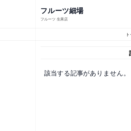
内
フルーツ細場
容
フルーツ 生果店
を
ス
ト
キ
ッ
プ
該当する記事がありません。