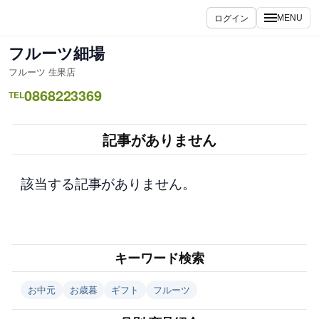
内
ログイン
MENU
容
を
フルーツ細場
ス
フルーツ 生果店
キ
0868223369
ッ
TEL
プ
記事がありません
該当する記事がありません。
キーワード検索
お中元
お歳暮
ギフト
フルーツ